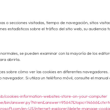
nas o secciones visitadas, tiempo de navegación, sitios visit
es estadísticos sobre el tráfico del sitio web, su audiencia
o normales, se pueden examinar con la mayoría de los edit
ara abrirla.
ces sobre cómo ver las cookies en diferentes navegadores. S
o navegador. Si utiliza un teléfono móvil, consulte el manua
S/kb/cookies-information-websites-store-on-your-computer
ome/bin/answer.py?hl=en&answer=95647&topic=14666&ctx=t
icrosoft.com/en-US/internet-explorer/delete-manage-cooki